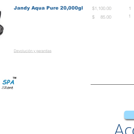
Jandy Aqua Pure 20,000gl
$1,100.00
1
1
$ 85.00
Devolución y garantías