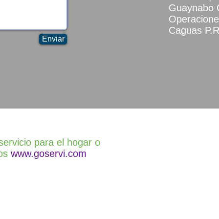
Guaynabo C
Operacione
Caguas P.R
Enviar
servicio para el hogar o
nos
www.goservi.com