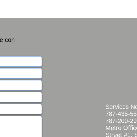
ue con
Services N
787-435-5
787-200-2
Metro Offic
Street #1, 