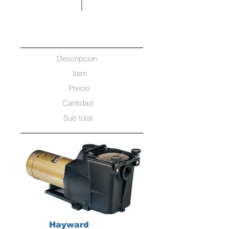
$575.00 Art 1
Store
Descripcion
Item
Precio
Cantidad
Sub total
Hayward